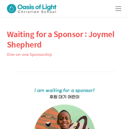
메
뉴
Waiting for a Sponsor : Joymel
상
본
문
세
Shepherd
제
컨
목
One-on-one Sponsorship
텐
본
츠
문