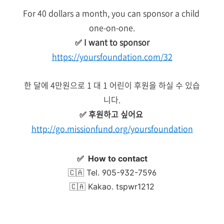
For 40 dollars a month, you can sponsor a child
one-on-one.
✅ I want to sponsor
https://yoursfoundation.com/32
한 달에 4만원으로 1 대 1 어린이 후원을 하실 수 있습
니다.
✅ 후원하고 싶어요
http://go.missionfund.org/yoursfoundation
✅
How to contact
🇨🇦 Tel. 905-932-7596
🇨🇦 Kakao. tspwr1212