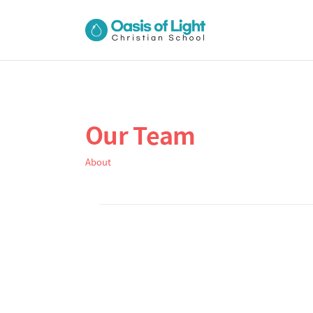
Our Team
상
본
문
세
About
제
컨
본
목
텐
문
츠